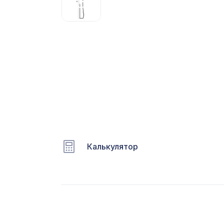
С
Ц
Э
Э
П
Калькулятор