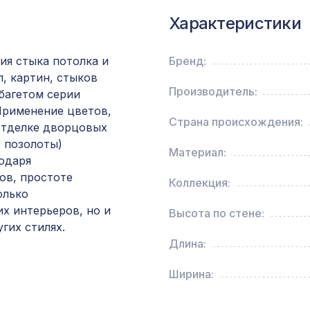
ХДФ, ольха
Характеристики
Натуральные обои Cosca Папирус Руж, 0,91 x 
ия стыка потолка и
Бренд:
л, картин, стыков
Производитель:
 багетом серии
для балки 120х120мм венге, консоль (импорт
 Применение цветов,
Страна происхождения:
отделке дворцовых
, позолоты)
Материал:
Экран для радиатора, FRESA, рамка 1200х6
одаря
рисунок Цветы, белый
ов, простоте
Коллекция:
олько
х интерьеров, но и
Высота по стене:
Экран для радиатора, МОДЕРН, рамка
гих стилях.
1200х600мм, перфорация КВАДРО 10-20, б
Длина:
Перфорированная панель АБАКО, 1400х780м
Ширина:
ХДФ, без отделки