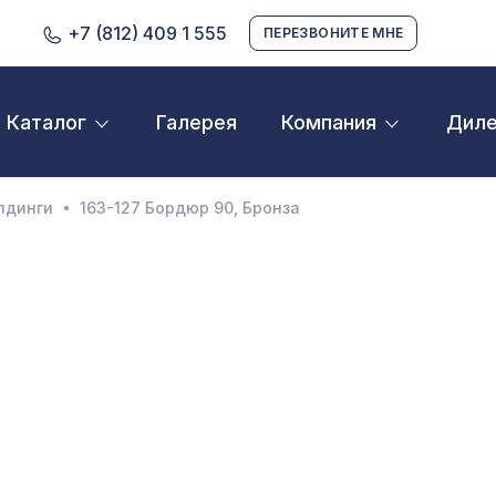
+7 (812) 409 1 555
ПЕРЕЗВОНИТЕ МНЕ
Галерея
Дил
Каталог
Компания
D орнамент
кустические панели
лдинги
163-127 Бордюр 90, Бронза
екоративные балки и брус
нтерьерный МДФ
ежкомнатные арки
атуральные покрытия
ерфорированные панели
линтусы
аспродажа