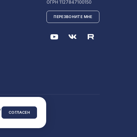
6629 ₽
ОГРН 1127847100150
ПЕРЕЗВОНИТЕ МНЕ
127 ₽
лассика
718 ₽
11
7043 ₽
1357 ₽
 сайта
e
СОГЛАСЕН
КО
385 ₽