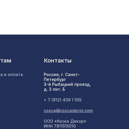
257 ₽
5х15 мм
91 x
1669 ₽
695мм,
1141 ₽
нтам
Контакты
а и оплата
Россия, г. Санкт-
600мм,
Петербург
1198 ₽
3-й Рыбацкий проезд,
д. 3 лит. Б
+ 7 (812) 409 1 555
5мм,
578 ₽
cosca@coscadecor.com
ООО «Коска Декор»
ИНН 7811515010