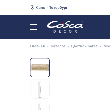
Санкт-Петербург
3
А
Главная
Каталог
Цветной багет
Мо
Д
И
М
Н
П
П
Р