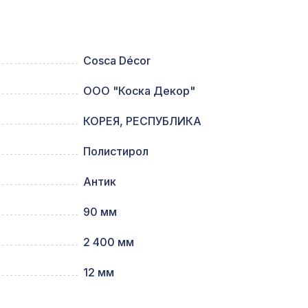
1259 ₽
5,5 м
Cosca Décor
ООО "Коска Декор"
192 ₽
)
КОРЕЯ, РЕСПУБЛИКА
Полистирол
00мм,
3157 ₽
Антик
90 мм
1692 ₽
елый
2 400 мм
м,
12 мм
1901 ₽