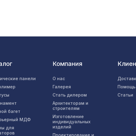
Профиль-плинтус, зеленая черепаха, 1850х1
Натуральные обои Cosca Арабеско Эдера, 0,
5,5 м
Перфорированная панель РОМАНИКО, 1030х
алог
Компания
Клие
ХДФ, венге
тические панели
О нас
Доставк
Экран для радиатора, МОДЕРН, рамка 600х
олимер
Галерея
Помощь
перфорация ГОТИКА, дуб сонома
тусы
Стать дилером
Статьи
рнамент
Архитекторам и
Перфорированная панель ДЕДАЛО, 1030х69
строителям
ной багет
ХДФ, ольха
Изготовление
рьерный МДФ
индивидуальных
изделий
ны для
аторов
Проектирование и