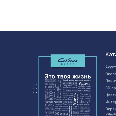
Кат
Акус
Экоп
Плин
3D о
Цвет
Инте
Экра
ради