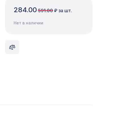
284.00
591.00
₽ за шт.
Нет в наличии
578 ₽
1436 ₽
нома
0мм,
1110 ₽