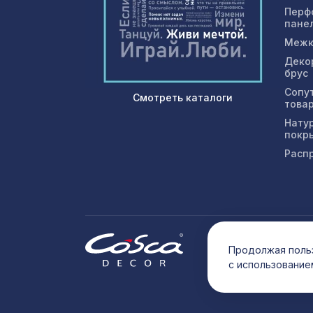
Перф
пане
Межк
Деко
брус
Сопу
Смотреть каталоги
това
Нату
покр
Расп
© 202
Продолжая польз
с использование