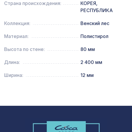
Страна происхождения:
КОРЕЯ,
РЕСПУБЛИКА
198 ₽
Профиль для края, 1850х30х7 мм
Коллекция:
Венский лес
Перфорированная панель ГОТИКА,
5107 ₽
2790х1020мм, ХДФ, венге
Материал:
Полистирол
Натуральные обои Cosca Traditional
1803 ₽
Высота по стене:
80 мм
Prints L5011, 0,91 x 6,2 м
Перфорированная панель
Длина:
2 400 мм
2699 ₽
ДАМАСКО, 2070х930мм, ХДФ, венге
Ширина:
12 мм
Перфорированная панель АБАКО,
5107 ₽
2790х1020мм, ХДФ, бук
Натуральные обои Cosca Traditional
4226 ₽
Prints L5018, 0,91 x 5,5 м
Перфорированная панель ДАМАСКО,
1044 ₽
1200х600мм, ХДФ, белая