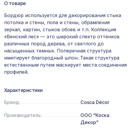
3507 ₽
О товаре
2070х930мм, ХДФ, венге
Бордюр используется для декорирования стыка
Консоль для архитектурного бруса
592 ₽
135х85мм, красный сандал
потолка и стены, пола и стены, обрамления
зеркал, картин, стыков обоев и т.п. Коллекция
Перфорированная панель АЖУР,
578 ₽
«Венский лес» — это широкий спектр оттенков
1030х695мм, ХДФ, дуб серый
различных пород дерева, от светлого до
насыщенных темных. Поперечная структура
Перфорированная панель
3507 ₽
РОМАНИКО, 2070х930мм, ХДФ, бук
имитирует благородный шпон. Такая структура
естественным путем маскирует места соединения
Перфорированная панель КВАДРО
1221 ₽
профилей.
11-45, 1000х680мм, ХДФ, бук
Рейка RX002, 30х20, 2000мм,
653 ₽
Характеристики
Экополимер/14
Перфорированная панель КВАДРО
Бренд:
Cosca Décor
1901 ₽
10-20, 1400х780мм, ХДФ, без
отделки
Производитель:
ООО "Коска
Декор"
641 ₽
Консоль для балки 200х130мм, венге