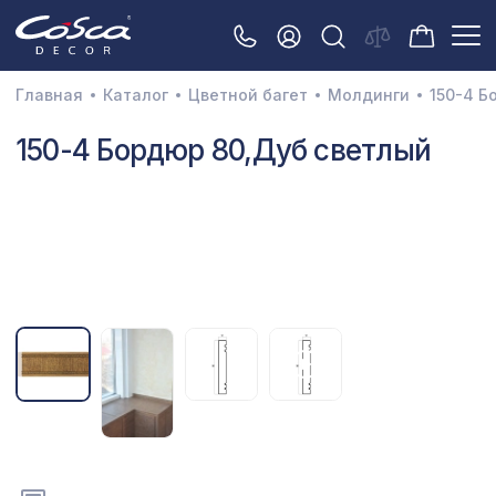
Главная
Каталог
Цветной багет
Молдинги
150-4 Б
3D орнамент
150-4 Бордюр 80,Дуб светлый
Акустические панели
Декоративные балки и брус
Интерьерный МДФ
Межкомнатные арки
Натуральные покрытия
Перфорированные панели
Плинтусы
Распродажа