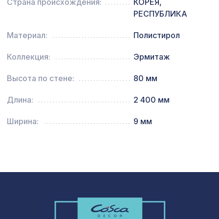
0,91 x 10 м
Страна происхождения:
КОРЕЯ,
РЕСПУБЛИКА
Перфорированная панель КВАДРО
7043 ₽
8-28, 2800х1250мм, ХДФ, белая
Материал:
Полистирол
1305 ₽
Арт.L5097, обои,6,2x0,91 м/12
Коллекция:
Эрмитаж
Высота по стене:
80 мм
Арабеско Виво, обои натуральные,
2097 ₽
10х0,91 м/6
Длина:
2 400 мм
Натуральные обои Cosca Traditional
4763 ₽
Prints L5095, 0,91 x 6,2 м
Ширина:
9 мм
7803 ₽
ПОРТАЛ МАРИО, мелинга капучино
Перфорированная панель АЖУР,
578 ₽
1030х695мм, ХДФ, бук
Натуральные обои Cosca Traditional
1305 ₽
Prints L5064, 0,91 x 6,2 м