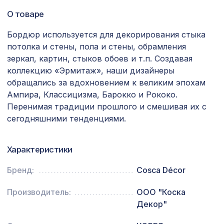
Натуральные обои Cosca Traditional
4226 ₽
О товаре
Prints L5087, 0,91 x 5,5 м
Бордюр используется для декорирования стыка
Плинтус PP03, Белый ПВХ,
1018 ₽
потолка и стены, пола и стены, обрамления
100x16x2400 мм, МДФ
зеркал, картин, стыков обоев и т.п. Создавая
Перфорированная панель ДЕДАЛО,
коллекцию «Эрмитаж», наши дизайнеры
878 ₽
1030х695мм, ХДФ, венге
обращались за вдохновением к великим эпохам
Ампира, Классицизма, Барокко и Рококо.
Архитектурная доска, 135х30мм
2372 ₽
2,0м, красный сандал
Перенимая традиции прошлого и смешивая их с
сегодняшними тенденциями.
Консоль для балки 200х130мм, дуб
641 ₽
состаренный
Характеристики
Натуральные обои Cosca Папирус
1007 ₽
Клэр, 0,91 x 5,5 м
Бренд:
Cosca Décor
Перфорированная панель КВАДРО
1357 ₽
Производитель:
ООО "Коска
11-45, 1200х600мм, ХДФ, белая
Декор"
Натуральные обои Cosca Мунлайт,
1932 ₽