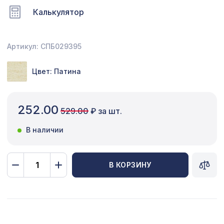
Калькулятор
Сопутствующие товары
Цветной багет
Артикул: СПБ029395
Экополимер
Цвет: Патина
Экраны для радиаторов
ПОПУЛЯРНЫЕ ТОВАРЫ
252.00
529.00
₽ за шт.
Экран для радиатора, МОДЕРН,
В наличии
5772 ₽
короб 1200х600х200мм, перфорация
ГОТИКА, венге
В КОРЗИНУ
Перфорированная потолочная плита
760 ₽
КВАДРО 8-28 СКАЧЧО, 595х595мм,
ХДФ, клён
Перфорированная панель ВЕРОНИКА,
1221 ₽
1000х680мм, ХДФ, белая