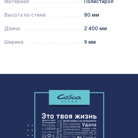
Материал:
Полистирол
77 ₽
орех
Высота по стене:
80 мм
Профиль кромочный, натур,
257 ₽
1850х30х7 мм
Длина:
2 400 мм
Ширина:
9 мм