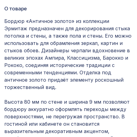
Квадратные элементы AK08
2069 ₽
70x70x16мм, белый грунт, МДФ
О товаре
Натуральные обои Cosca Traditional
1803 ₽
Бордюр «Античное золото» из коллекции
Prints L5011, 0,91 x 6,2 м
Эрмитаж предназначен для декорирования стыка
потолка и стены, а также пола и стены. Его можно
Натуральные обои Cosca Traditional
1157 ₽
Prints L5061, 0,91 x 5,5 м
использовать для обрамления зеркал, картин и
стыков обоев. Дизайнеры черпали вдохновение в
Архитектурная доска, 180х30мм
1240 ₽
великих эпохах Ампира, Классицизма, Барокко и
2,0м, белое дерево
Рококо, соединяя исторические традиции с
Карниз KX019, 30х30, 2000мм,
современными тенденциями. Отделка под
340 ₽
Экополимер/35
античное золото придаёт элементу роскошный
торжественный вид.
Карниз KX012, 80х80, 2000мм,
1145 ₽
Экополимер/20
Высота 80 мм по стене и ширина 9 мм позволяют
Натуральные обои Cosca
1870 ₽
бордюру аккуратно оформлять переходы между
Калимантан, 0,91 x 10 м
поверхностями, не перегружая пространство. В
Экран для радиатора, МОДЕРН,
гостиной или кабинете он становится
882 ₽
рамка 900х600мм, перфорация
выразительным декоративным акцентом,
РОМАНИКО, венге