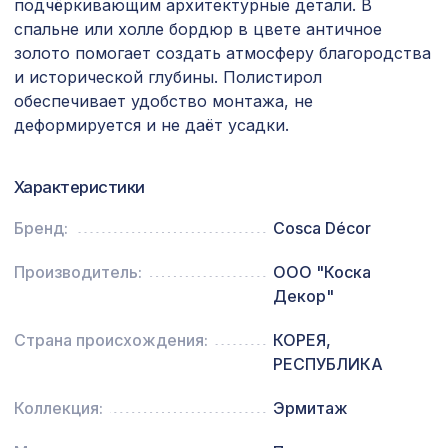
подчёркивающим архитектурные детали. В
спальне или холле бордюр в цвете античное
Натуральные обои Cosca Traditional
1803 ₽
Prints L5049, 0,91 x 6,2 м
золото помогает создать атмосферу благородства
и исторической глубины. Полистирол
Перфорированная панель ДАМАСКО,
827 ₽
обеспечивает удобство монтажа, не
1030х695мм, ХДФ, без отделки
деформируется и не даёт усадки.
Перфорированная панель ГОТИКА,
1162 ₽
1000х680мм, ХДФ, без отделки
Характеристики
Плинтус AP22 под покраску, белый,
1133 ₽
Бренд:
Cosca Décor
134x16x2400 мм, МДФ
Консоль для балки 120х120мм,
Производитель:
ООО "Коска
481 ₽
махагон
Декор"
Перфорированная панель АБАКО,
1221 ₽
Страна происхождения:
КОРЕЯ,
1000х680мм, ХДФ, бук
РЕСПУБЛИКА
Натуральные обои Cosca Мунлайт,
867 ₽
0,91 x 5,5 м
Коллекция:
Эрмитаж
Воск мягкий в блистере, цв. 55 светлый