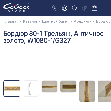
Главная
Каталог
Цветной багет
Молдинги
Бордюр 
3D орнамент
Бордюр 80-1 Трельяж, Античное
золото, W1080-1/G327
Акустические панели
Декоративные балки и брус
Интерьерный МДФ
Межкомнатные арки
Натуральные покрытия
Перфорированные панели
Плинтусы
Распродажа