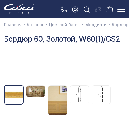
Главная
Каталог
Цветной багет
Молдинги
Бордюр 
3D орнамент
Бордюр 60, Золотой, W60(1)/GS2
Акустические панели
Декоративные балки и брус
Интерьерный МДФ
Межкомнатные арки
Натуральные покрытия
Перфорированные панели
Плинтусы
Распродажа