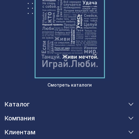
Перфорированная панель
2699 ₽
ДАМАСКО, 2070х930мм, ХДФ, дуб
сонома
Перфорированная потолочная плита
508 ₽
КВАДРО 8-28 СКАЧЧО, 595х595мм,
ХДФ, бук
Смотреть каталоги
Каталог
Компания
Клиентам