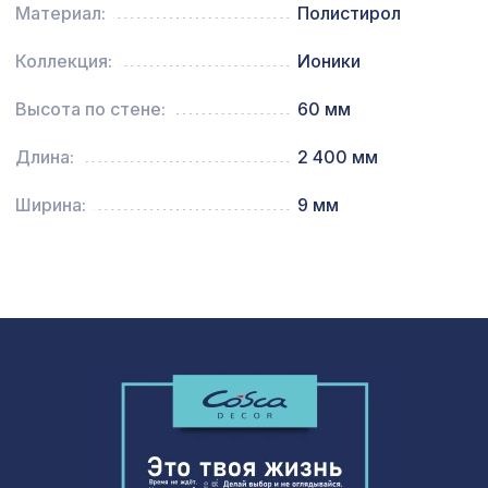
Материал:
Полистирол
для балки 150х120мм дуб темный,
228 ₽
консоль рустик
Коллекция:
Ионики
Перфорированная панель
Высота по стене:
60 мм
7043 ₽
ДАМАСКО, 2800х1250мм, ХДФ, ольха
Длина:
2 400 мм
Перфорированная потолочная плита
760 ₽
КВАДРО 8-28 СКАЧЧО, 595х595мм,
Ширина:
9 мм
ХДФ, клён
Натуральные обои Cosca Морено
2303 ₽
Абака, 0,91 x 10 м
Натуральные обои Cosca Traditional
4763 ₽
Prints L5065, 0,91 x 6,2 м
Натуральные обои Cosca Traditional
4763 ₽
Prints L5095, 0,91 x 6,2 м
Перфорированная панель
3507 ₽
РОМАНИКО, 2070х930мм, ХДФ,
белая