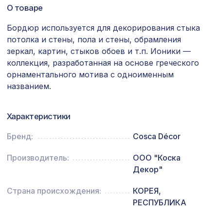
1154 ₽
Ардоре, 0,91 x 5,5 м
О товаре
Воск мягкий "Серый светлый" в
Бордюр используется для декорирования стыка
102 ₽
блистере
потолка и стены, пола и стены, обрамления
зеркал, картин, стыков обоев и т.п. Ионики —
Консоль для архитектурного бруса
557 ₽
коллекция, разработанная на основе греческого
90х55мм, африканский палисандр
орнаментального мотива с одноименным
Экран для радиатора, МОДЕРН,
названием.
6638 ₽
короб 1200х600х200мм, перфорация
ДЕДАЛО, белый
Характеристики
Перфорированная панель КВАДРО
5107 ₽
10-20, 2790х1020мм, ХДФ, венге
Бренд:
Cosca Décor
Сальвадор, обои натуральные,
1034 ₽
Производитель:
ООО "Коска
5,5х0,91 м/12
Декор"
Перфорированная панель АБАКО,
1221 ₽
1000х680мм, ХДФ, белая
Страна происхождения:
КОРЕЯ,
РЕСПУБЛИКА
Натуральные обои Cosca Веллуто
1665 ₽
Альба, 0,91 x 5,5 м