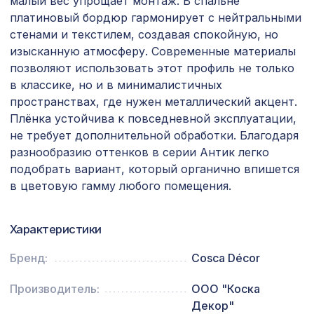
малый вес упрощает монтаж. В спальне
платиновый бордюр гармонирует с нейтральными
Декоративная доска, 200х30мм,
3238 ₽
стенами и текстилем, создавая спокойную, но
2,0м, белый
изысканную атмосферу. Современные материалы
Профиль угловой внутренний,
позволяют использовать этот профиль не только
257 ₽
черепаха, бамбук 1850х16х16 мм
в классике, но и в минималистичных
пространствах, где нужен металлический акцент.
Перфорированная потолочная плита
385 ₽
ДАМАСКО КАРЕ, 595х595мм, ХДФ,
Плёнка устойчива к повседневной эксплуатации,
ольха
не требует дополнительной обработки. Благодаря
разнообразию оттенков в серии Антик легко
Перфорированная потолочная плита
760 ₽
РОМАНИКО ФИОРОНЕ, 595х595мм,
подобрать вариант, который органично впишется
ХДФ, бук
в цветовую гамму любого помещения.
Натуральные обои Cosca Арабеско
1335 ₽
Палацо, 0,91 x 5,5 м
Характеристики
Плинтус PX014, 99х20, 2000мм,
956 ₽
Бренд:
Cosca Décor
Экополимер/6
Перфорированная панель КВАДРО
Производитель:
ООО "Коска
5107 ₽
8-28, 2790х1020мм, ХДФ, венге
Декор"