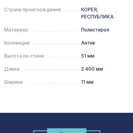
Эспрессо интерно (3х3см), размер
899 ₽
Страна происхождения:
КОРЕЯ,
плитки 42х42 см
РЕСПУБЛИКА
Консоль для балки 120х120мм,
481 ₽
Материал:
Полистирол
махагон
Коллекция:
Антик
Высота по стене:
51 мм
Длина:
2 400 мм
Ширина:
11 мм