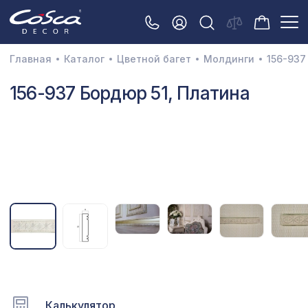
Главная
Каталог
Цветной багет
Молдинги
156-937
3D орнамент
156-937 Бордюр 51, Платина
Акустические панели
Декоративные балки и брус
Интерьерный МДФ
Межкомнатные арки
Натуральные покрытия
Перфорированные панели
Плинтусы
Распродажа
Калькулятор