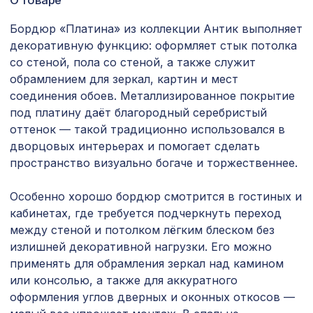
827 ₽
1030х695мм, ХДФ, без отделки
Бордюр «Платина» из коллекции Антик выполняет
Натуральные обои Cosca Арабеско
1335 ₽
декоративную функцию: оформляет стык потолка
Фьоре, 0,91 x 5,5 м
со стеной, пола со стеной, а также служит
Натуральные обои Cosca Сантьяго,
обрамлением для зеркал, картин и мест
1350 ₽
0,91 x 10 м
соединения обоев. Металлизированное покрытие
под платину даёт благородный серебристый
Экран для радиатора, FRESA, рамка
оттенок — такой традиционно использовался в
3157 ₽
1200х600мм, рисунок Цветы, дуб
серый
дворцовых интерьерах и помогает сделать
пространство визуально богаче и торжественнее.
для балки 200х130мм дуб темный,
274 ₽
консоль классика
Особенно хорошо бордюр смотрится в гостиных и
Карниз KX012, 80х80, 2000мм,
кабинетах, где требуется подчеркнуть переход
1145 ₽
Экополимер/20
между стеной и потолком лёгким блеском без
излишней декоративной нагрузки. Его можно
для балки 150х120мм без отделки,
228 ₽
применять для обрамления зеркал над камином
консоль классика
или консолью, а также для аккуратного
Ремень для бруса/балки
оформления углов дверных и оконных откосов —
1220 ₽
180мм/200мм (40х1000мм), серебро