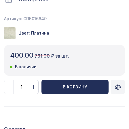
Сопутствующие товары
Артикул: СПБ016649
Цветной багет
Экополимер
Цвет: Платина
Экраны для радиаторов
400.00
761.00
₽ за шт.
ПОПУЛЯРНЫЕ ТОВАРЫ
В наличии
Натуральные обои Cosca Папирус
1007 ₽
Бордо, 0,91 x 5,5 м
В КОРЗИНУ
Перфорированная панель КВАДРО
7043 ₽
10-20, 2800х1250мм, ХДФ, венге
Натуральные обои Cosca Traditional
1600 ₽
Prints L5008, 0,91 x 5,5 м
Перфорированная панель ГОТИКА,
О товаре