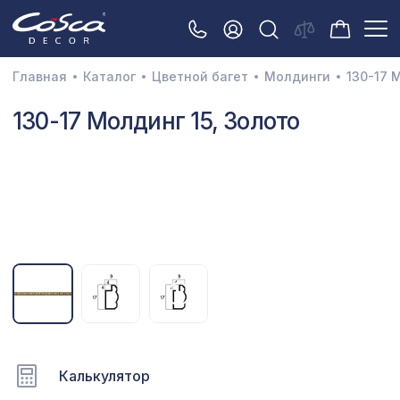
Главная
Каталог
Цветной багет
Молдинги
130-17 
3D орнамент
130-17 Молдинг 15, Золото
Акустические панели
Декоративные балки и брус
Интерьерный МДФ
Межкомнатные арки
Натуральные покрытия
Перфорированные панели
Плинтусы
Калькулятор
Распродажа