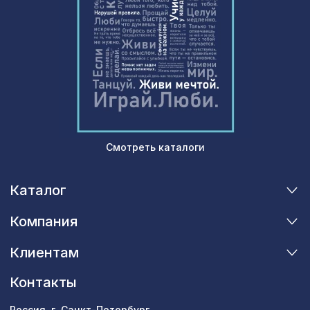
КВАДРО 10-20, венге
Перфорированная потолочная плита
760 ₽
ДАМАСКО КОНТРАСТО, 595х595мм,
ХДФ, ольха
Консоль для балки 150х120мм, дуб
538 ₽
мореный
Перфорированная панель ДАМАСКО,
878 ₽
1030х695мм, ХДФ, бук
Смотреть каталоги
Перфорированная панель
1141 ₽
РОМАНИКО, 1030х695мм, ХДФ, белая
Каталог
Перфорированная панель
1302 ₽
ВЕРОНИКА, 1200х600мм, ХДФ, без
Компания
отделки
Клиентам
Натуральные обои Cosca Веллуто
1248 ₽
Соле, 0,91 x 5,5 м
Контакты
Консоль для архитектурного бруса
680 ₽
150х95мм, серый кипарис
Россия, г. Санкт-Петербург