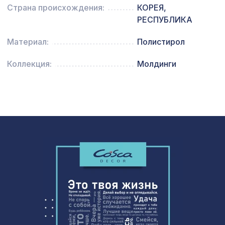
Натуральные обои Cosca Traditional
1803 ₽
Страна происхождения:
КОРЕЯ,
Prints L5047, 0,91 x 6,2 м
РЕСПУБЛИКА
Перфорированная панель АЖУР,
1221 ₽
Материал:
Полистирол
1000х680мм, ХДФ, белая
Перфорированная панель ДАМАСКО,
Коллекция:
Молдинги
1778 ₽
2070х930мм, ХДФ, ольха
Молдинг MX010, 55х25, 2000мм,
810 ₽
Экополимер/11
4449 ₽
АРКА СИМПЛЕКС РЕНО, без отделки
Перфорированная панель КВАДРО 11-
878 ₽
45, 1030х695мм, ХДФ, белая
70 ₽
Пирамида для угла,40х40х11 мм
Экран для радиатора, МОДЕРН,
1692 ₽
рамка 1200х600мм, перфорация