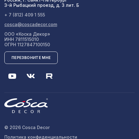
3-й Рыбацкий проезд, д. 3 лит. Б
Перфорированная панель
+ 7 (812) 409 1 555
7043 ₽
КРИСТАЛЛ, 2800х1250мм, ХДФ,
белая
cosca@coscadecor.com
ООО «Коска Декор»
Перфорированная панель ДЕДАЛО,
1131 ₽
ИНН 7811515010
1200х600мм, ХДФ, клён
ОГРН 1127847100150
ПЕРЕЗВОНИТЕ МНЕ
© 2026 Cosca Decor
Политика конфиденциальности