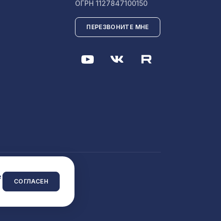
ОГРН 1127847100150
ПЕРЕЗВОНИТЕ МНЕ
2699 ₽
55,
1803 ₽
96,
1280 ₽
197 ₽
модерн
 сайта
e
СОГЛАСЕН
780мм,
2118 ₽