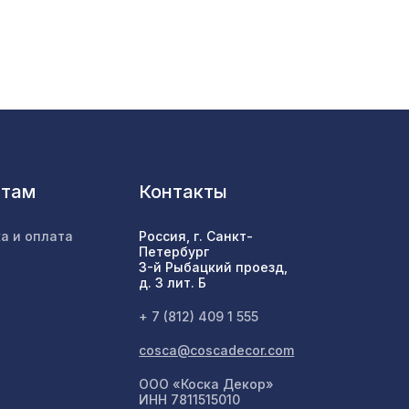
1357 ₽
1692 ₽
нома
м,
1141 ₽
нтам
Контакты
й
а и оплата
Россия, г. Санкт-
3068 ₽
Петербург
3-й Рыбацкий проезд,
д. 3 лит. Б
1685 ₽
+ 7 (812) 409 1 555
cosca@coscadecor.com
ООО «Коска Декор»
1870 ₽
м
ИНН 7811515010