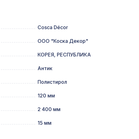
946 ₽
Cosca Décor
ООО "Коска Декор"
1221 ₽
КОРЕЯ, РЕСПУБЛИКА
127 ₽
модерн
Антик
Полистирол
197 ₽
лассика
120 мм
2 400 мм
92,
4763 ₽
15 мм