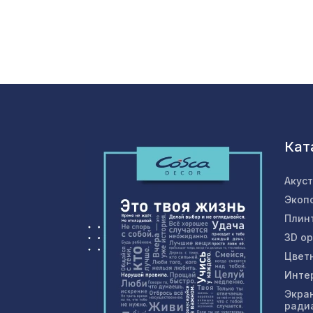
Кат
Акус
Экоп
Плин
3D о
Цвет
Инте
Экра
ради