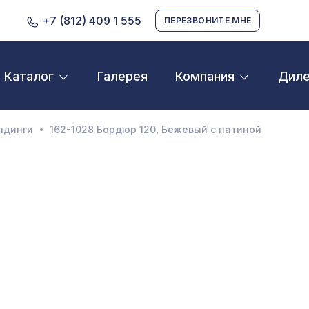
+7 (812) 409 1 555
ПЕРЕЗВОНИТЕ МНЕ
Галерея
Дил
Каталог
Компания
D орнамент
кустические панели
лдинги
162-1028 Бордюр 120, Бежевый с патиной
екоративные балки и брус
нтерьерный МДФ
ежкомнатные арки
атуральные покрытия
ерфорированные панели
линтусы
аспродажа