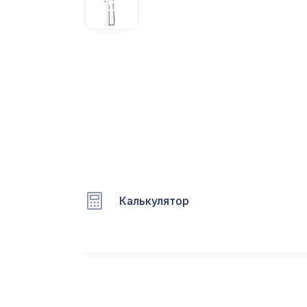
С
Ц
Э
Э
П
Калькулятор