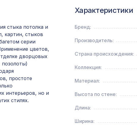
Характеристики
Натуральные обои Cosca Борнео, 0,91 x 5,5 м
ия стыка потолка и
Бренд:
л, картин, стыков
Перфорированная панель КВАДРО 10-20,
Производитель:
 багетом серии
1000х680мм, ХДФ, белая
 Применение цветов,
Страна происхождения:
отделке дворцовых
, позолоты)
для балки 90х60мм орех медовый, консоль 
Коллекция:
одаря
ов, простоте
Материал:
олько
для балки 120х120мм дуб темный, консоль к
х интерьеров, но и
Высота по стене:
гих стилях.
Длина:
Натуральные обои Cosca Traditional Prints L50
0,91 x 6,2 м
Ширина: