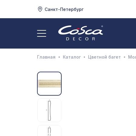
Санкт-Петербург
3
А
Главная
Каталог
Цветной багет
Мо
Д
И
М
Н
П
П
Р