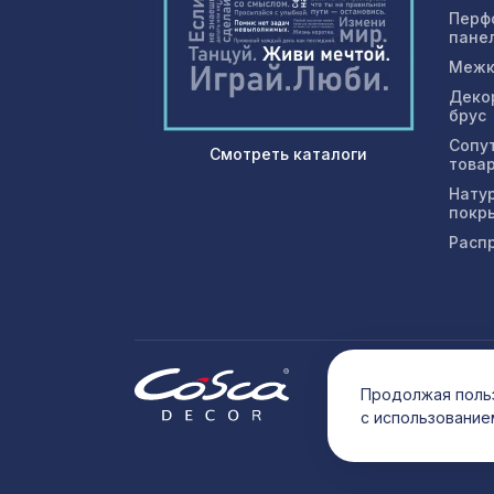
Перф
пане
Межк
Деко
брус
Сопу
Смотреть каталоги
това
Нату
покр
Расп
© 202
Продолжая польз
с использование