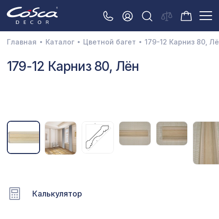
Главная
Каталог
Цветной багет
179-12 Карниз 80, Л
3D орнамент
179-12 Карниз 80, Лён
Акустические панели
Декоративные балки и брус
Интерьерный МДФ
Межкомнатные арки
Натуральные покрытия
Перфорированные панели
Калькулятор
Плинтусы
Распродажа