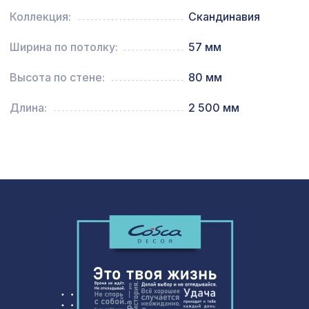
Перфорированная панель
7043 ₽
Коллекция:
Скандинавия
ВЕРОНИКА, 2800х1250мм, ХДФ, клён
Ширина по потолку:
57 мм
Перфорированная потолочная плита
760 ₽
РОМАНИКО ФИОРОНЕ, 595х595мм,
ХДФ, белая
Высота по стене:
80 мм
Длина:
2 500 мм