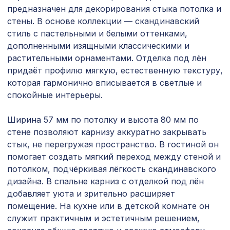
1110 ₽
предназначен для декорирования стыка потолка и
1000х680мм, ХДФ, клён
стены. В основе коллекции — скандинавский
Перфорированная панель
стиль с пастельными и белыми оттенками,
1221 ₽
КРИСТАЛЛ, 1000х680мм, ХДФ, венге
дополненными изящными классическими и
растительными орнаментами. Отделка под лён
Ремень для бруса/балки 90мм
832 ₽
придаёт профилю мягкую, естественную текстуру,
(20х1000мм), медь
которая гармонично вписывается в светлые и
Консоль для архитектурного бруса
спокойные интерьеры.
371 ₽
90х55мм, красный сандал
Ширина 57 мм по потолку и высота 80 мм по
Перфорированная панель КВАДРО 8-
578 ₽
стене позволяют карнизу аккуратно закрывать
28, 1030х695мм, ХДФ, венге
стык, не перегружая пространство. В гостиной он
Натуральные обои Cosca Traditional
помогает создать мягкий переход между стеной и
1600 ₽
Prints L5063, 0,91 x 5,5 м
потолком, подчёркивая лёгкость скандинавского
дизайна. В спальне карниз с отделкой под лён
Перфорированная панель
5107 ₽
ВЕРОНИКА, 2790х1020мм, ХДФ,
добавляет уюта и зрительно расширяет
белая
помещение. На кухне или в детской комнате он
служит практичным и эстетичным решением,
Перфорированная панель АБАКО,
3507 ₽