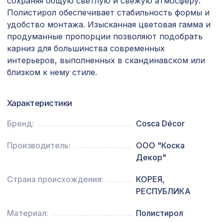
сохраняя общую светлую и свежую атмосферу.
2070х930мм, ХДФ, белая
Полистирол обеспечивает стабильность формы и
Консоль для архитектурного бруса
удобство монтажа. Изысканная цветовая гамма и
505 ₽
120х75мм, африканский палисандр
продуманные пропорции позволяют подобрать
карниз для большинства современных
Перфорированная панель КВАДРО
3507 ₽
интерьеров, выполненных в скандинавском или
10-20, 2070х930мм, ХДФ, венге
близком к нему стиле.
Перфорированная панель КВАДРО
1357 ₽
8-28, 1200х600мм, ХДФ, венге
Характеристики
для балки 120х120мм венге, консоль
197 ₽
классика
Бренд:
Cosca Décor
Декоративная балка, 150х120мм
2761 ₽
Производитель:
ООО "Коска
2,0м, белый
Декор"
Перфорированная панель АБАКО,
1131 ₽
Страна происхождения:
КОРЕЯ,
1200х600мм, ХДФ, ольха
РЕСПУБЛИКА
Экран для радиатора, FRESA, рамка
2870 ₽
900х600мм, рисунок Мишки, белый
Материал:
Полистирол