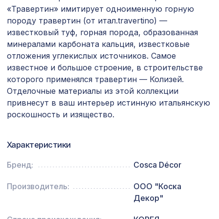
1692 ₽
рамка 1200х600мм, перфорация
«Травертин» имитирует одноименную горную
ДАМАСКО, венге
породу травертин (от итал.travertino) —
Перфорированная панель ГОТИКА,
известковый туф, горная порода, образованная
2699 ₽
2070х930мм, ХДФ, клён
минералами карбоната кальция, известковые
отложения углекислых источников. Самое
Профиль угловой внутренний, коньяк,
257 ₽
известное и большое строение, в строительстве
1850х16х16 мм
которого применялся травертин — Колизей.
Перфорированная панель ДЕДАЛО,
Отделочные материалы из этой коллекции
5107 ₽
2790х1020мм, ХДФ, белая
привнесут в ваш интерьер истинную итальянскую
роскошность и изящество.
Молдинг MX002, 40х17, 2000мм,
470 ₽
Экополимер/25
Характеристики
Профиль угловой наружный, натур,
257 ₽
бамбук 1850х20х15 мм
Бренд:
Cosca Décor
Перфорированная панель ДАМАСКО,
2118 ₽
1400х780мм, ХДФ, клён
Производитель:
ООО "Коска
Декор"
Натуральные обои Cosca Traditional
1305 ₽
Prints L5050, 0,91 x 6,2 м