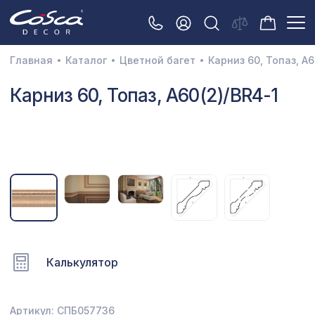
Главная
Каталог
Цветной багет
Карниз 60, Топаз, A6
3D орнамент
Карниз 60, Топаз, A60(2)/BR4-1
Акустические панели
Декоративные балки и брус
Интерьерный МДФ
Межкомнатные арки
Натуральные покрытия
Перфорированные панели
Калькулятор
Плинтусы
Распродажа
Артикул: СПБ057736