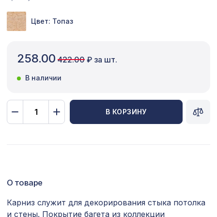
Сопутствующие товары
Цвет: Топаз
Цветной багет
Экополимер
258.00
422.00
₽ за шт.
Экраны для радиаторов
В наличии
ПОПУЛЯРНЫЕ ТОВАРЫ
В КОРЗИНУ
Перфорированная панель ДАМАСКО,
1110 ₽
1000х680мм, ХДФ, ольха
для балки 120х120мм без отделки,
197 ₽
консоль модерн
О товаре
Консоль для архитектурного бруса
718 ₽
135х85мм, южный дуб
Карниз служит для декорирования стыка потолка
Экран для радиатора, МОДЕРН,
и стены. Покрытие багета из коллекции