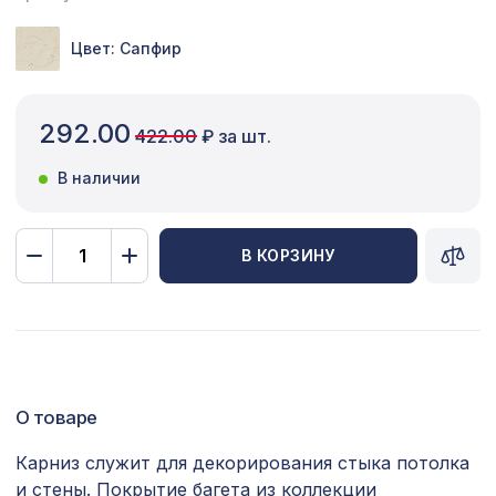
Сопутствующие товары
Цвет: Сапфир
Цветной багет
Экополимер
292.00
422.00
₽ за шт.
Экраны для радиаторов
В наличии
ПОПУЛЯРНЫЕ ТОВАРЫ
В КОРЗИНУ
Перфорированная панель ДЕДАЛО,
878 ₽
1030х695мм, ХДФ, белая
Перфорированная панель ДЕДАЛО,
5107 ₽
2790х1020мм, ХДФ, белая
О товаре
Перфорированная панель АБАКО,
578 ₽
1030х695мм, ХДФ, ольха
Карниз служит для декорирования стыка потолка
Перфорированная панель КВАДРО 11-
и стены. Покрытие багета из коллекции