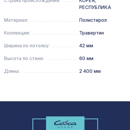
Страна происхождения:
КОРЕЯ,
РЕСПУБЛИКА
Перфорированная панель ГОТИКА,
2118 ₽
1400х780мм, ХДФ, венге
Материал:
Полистирол
Перфорированная панель ДЕДАЛО,
2118 ₽
1400х780мм, ХДФ, дуб сонома
Коллекция:
Травертин
Перфорированная панель КВАДРО
Ширина по потолку:
42 мм
1221 ₽
11-45, 1000х680мм, ХДФ, венге
Высота по стене:
60 мм
Перфорированная панель
2380 ₽
ДАМАСКО, 2070х930мм, ХДФ, без
отделки
Длина:
2 400 мм
Перфорированная панель ГОТИКА,
7043 ₽
2800х1250мм, ХДФ, ольха
Перфорированная панель АБАКО,
1778 ₽
2070х930мм, ХДФ, ольха
Плинтус PX013, 50х15, 2000мм,
497 ₽
Экополимер/14