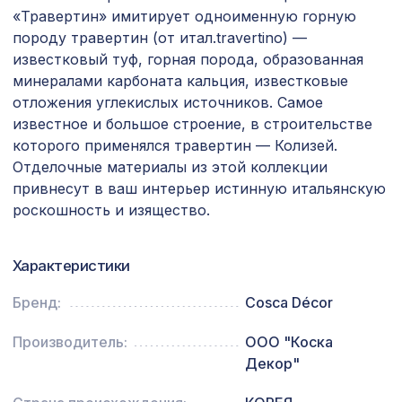
545 ₽
45, 1030х695мм, ХДФ, без отделки
«Травертин» имитирует одноименную горную
породу травертин (от итал.travertino) —
Плинтус PX012, 99х15, 2000мм,
1004 ₽
известковый туф, горная порода, образованная
Экополимер/18
минералами карбоната кальция, известковые
Натуральные обои Cosca Traditional
отложения углекислых источников. Самое
4763 ₽
Prints L5021, 0,91 x 6,2 м
известное и большое строение, в строительстве
которого применялся травертин — Колизей.
Перфорированная панель КВАДРО
7043 ₽
11-45, 2800х1250мм, ХДФ, венге
Отделочные материалы из этой коллекции
привнесут в ваш интерьер истинную итальянскую
Воск мягкий "Дуб тёмный" в
102 ₽
роскошность и изящество.
блистере
Экран для радиатора, МОДЕРН,
Характеристики
6096 ₽
короб 900х600х200мм, перфорация
ГОТИКА, белый
Бренд:
Cosca Décor
Натуральные обои Cosca Traditional
4226 ₽
Prints L5070, 0,91 x 5,5 м
Производитель:
ООО "Коска
Декор"
Перфорированная панель КВАДРО
5107 ₽
10-20, 2790х1020мм, ХДФ, бук