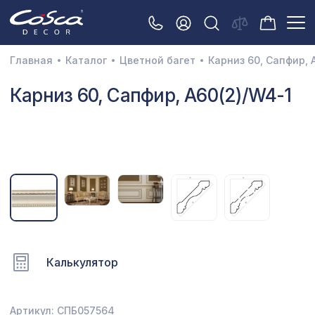
Главная
Каталог
Цветной багет
Карниз 60, Сапфир, 
3D орнамент
Карниз 60, Сапфир, A60(2)/W4-1
Акустические панели
Декоративные балки и брус
Интерьерный МДФ
Межкомнатные арки
Натуральные покрытия
Перфорированные панели
Калькулятор
Плинтусы
Распродажа
Артикул: СПБ057564