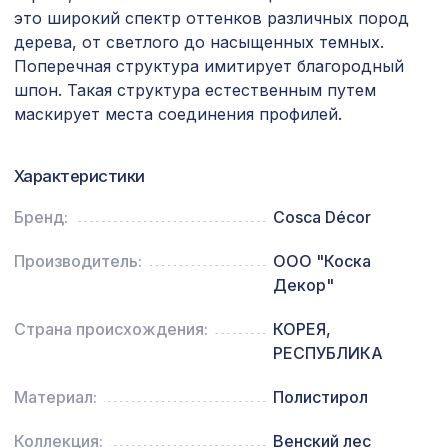
это широкий спектр оттенков различных пород
Перфорированная панель АБАКО,
2118 ₽
1400х780мм, ХДФ, бук
дерева, от светлого до насыщенных темных.
Поперечная структура имитирует благородный
Натуральные обои Cosca Traditional
926 ₽
шпон. Такая структура естественным путем
Prints L5053, 0,91 x 5,5 м
маскирует места соединения профилей.
Перфорированная панель КВАДРО
2118 ₽
10-20, 1400х780мм, ХДФ, ольха
Характеристики
Карниз KX012, 80х80, 2000мм,
1145 ₽
Экополимер/20
Бренд:
Cosca Décor
Перфорированная панель
Производитель:
ООО "Коска
3507 ₽
КРИСТАЛЛ, 2070х930мм, ХДФ,
Декор"
белая
Натуральные обои Cosca Traditional
Страна происхождения:
КОРЕЯ,
4763 ₽
Prints L5081, 0,91 x 6,2 м
РЕСПУБЛИКА
102 ₽
Воск мягкий "Титан" в блистере
Материал:
Полистирол
Коллекция:
Венский лес
Консоль для балки 120х120мм, дуб