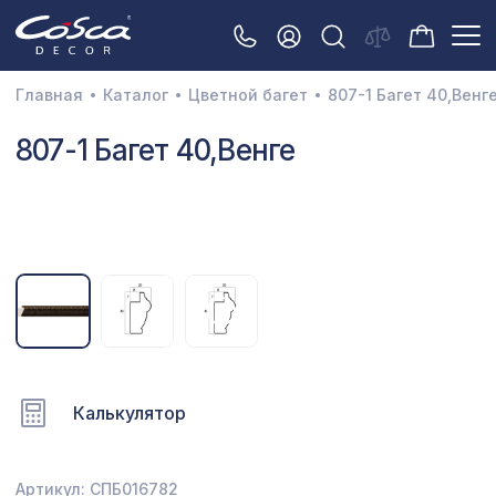
Главная
Каталог
Цветной багет
807-1 Багет 40,Венг
3D орнамент
807-1 Багет 40,Венге
Акустические панели
Декоративные балки и брус
Интерьерный МДФ
Межкомнатные арки
Натуральные покрытия
Перфорированные панели
Калькулятор
Плинтусы
Распродажа
Артикул: СПБ016782