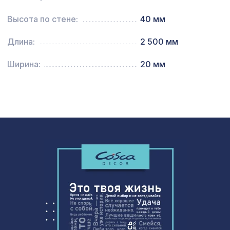
481 ₽
мореный
Высота по стене:
40 мм
Натуральные обои Cosca Traditional
1803 ₽
Prints L5044, 0,91 x 6,2 м
Длина:
2 500 мм
Профиль-плинтус, венге, 1850х15х15
257 ₽
Ширина:
20 мм
мм
Перфорированная панель АБАКО,
7043 ₽
2800х1250мм, ХДФ, клён
Карниз KX020, 20х20, 2000мм,
275 ₽
Экополимер/38
538 ₽
Консоль для балки 150х120мм, венге
для балки 120х120мм венге, консоль
197 ₽
рустик
Перфорированная потолочная плита
385 ₽
ЭЛЕНИКО КОНТРАСТО, 595х595мм,
ХДФ, клён