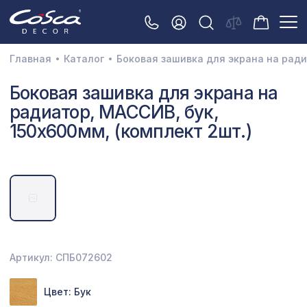
Главная
Каталог
Боковая зашивка для экрана на ради
3D орнамент
Боковая зашивка для экрана на
радиатор, МАССИВ, бук,
Акустические панели
150х600мм, (комплект 2шт.)
Декоративные балки и брус
Интерьерный МДФ
Межкомнатные арки
Натуральные покрытия
Перфорированные панели
Артикул: СПБ072602
Плинтусы
Цвет: Бук
Распродажа