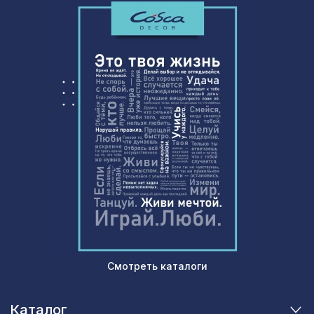
Перфорированная панель ДАМАСКА,
1357 ₽
1200х600мм, ХДФ, венге
Молдинг MX011, 40х14, 2000мм,
481 ₽
Экополимер/24
Перфорированная панель АЖУР,
578 ₽
1030х695мм, ХДФ, бук
Перфорированная панель АБАКО,
1141 ₽
1030х695мм, ХДФ, бук
Экран для радиатора, КЛАССИК,
2200 ₽
рамка 1210х610мм, перфорация
ЭЛЕНИКО, клен
Экран для радиатора, FRESA, рамка
2552 ₽
600х600мм, рисунок Цветы, дуб
сонома
Смотреть каталоги
102 ₽
Воск мягкий в блистере, цв. 42 бук
Каталог