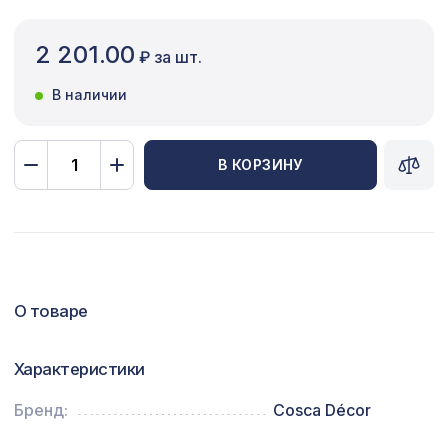
Сопутствующие товары
2 201.00
₽ за шт.
Цветной багет
В наличии
Экополимер
Экраны для радиаторов
В КОРЗИНУ
ПОПУЛЯРНЫЕ ТОВАРЫ
7009 ₽
АРКА ПРИМА, орех экко
О товаре
Перфорированная панель
1357 ₽
РОМАНИКО, 1200х600мм, ХДФ, венге
Характеристики
для балки 190х170мм (200х130мм)
478 ₽
орех медовый, консоль (импорт)
Бренд:
Cosca Décor