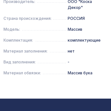
102 ₽
Воск мягкий "Серый" в блистере
Производитель:
ООО "Коска
Декор"
1803 ₽
Арт.L5030, обои,6,2x0,91 м/12
Страна происхождения:
РОССИЯ
Натуральные обои Cosca Папирус
Модель:
Массив
1259 ₽
Терре, 0,91 x 5,5 м
Комплектация:
комплектующие
Карниз KX016, 43х43, 2000мм,
491 ₽
Экополимер/21
Материал заполнения:
нет
Экран для радиатора, МОДЕРН,
1198 ₽
рамка 600х600мм, перфорация
Вид заполнения:
-
ГОТИКА, белый
Материал обвязки:
Массив бука
Воск мягкий "Дуб белёный" в
102 ₽
блистере
120х120мм орех медовый, балка
734 ₽
классика 2,1м
Перфорированная панель АБАКО,
5107 ₽
2790х1020мм, ХДФ, венге