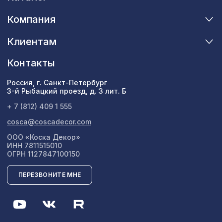
282 ₽
Консоль для балки 90х60мм, махагон
Компания
Экран для радиатора, FRESA, рамка
Клиентам
2870 ₽
900х600мм, рисунок Цветы, дуб
сонома
Контакты
Россия, г. Санкт-Петербург
3-й Рыбацкий проезд, д. 3 лит. Б
+ 7 (812) 409 1 555
cosca@coscadecor.com
ООО «Коска Декор»
ИНН 7811515010
ОГРН 1127847100150
ПЕРЕЗВОНИТЕ МНЕ