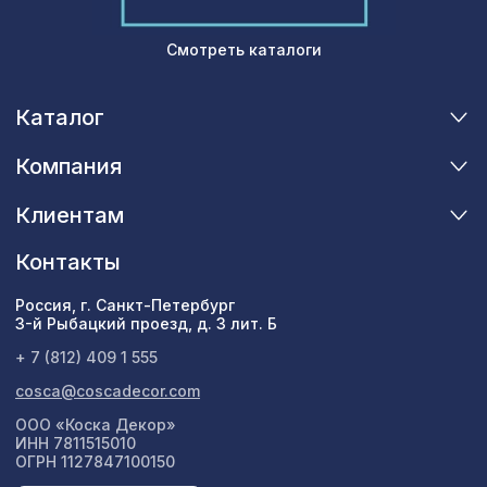
Сопутствующие товары
Смотреть каталоги
Цветной багет
Каталог
Экополимер
Компания
Экраны для радиаторов
Клиентам
ПОПУЛЯРНЫЕ ТОВАРЫ
Контакты
для балки 90х60мм дуб светлый,
127 ₽
консоль рустик
Россия, г. Санкт-Петербург
3-й Рыбацкий проезд, д. 3 лит. Б
Ремень для бруса/балки 30х1000мм,
594 ₽
+ 7 (812) 409 1 555
серая кожа
cosca@coscadecor.com
Макиато интерно (3х3см), размер
569 ₽
ООО «Коска Декор»
плитки 42х42 см
ИНН 7811515010
ОГРН 1127847100150
Натуральные обои Cosca Листья