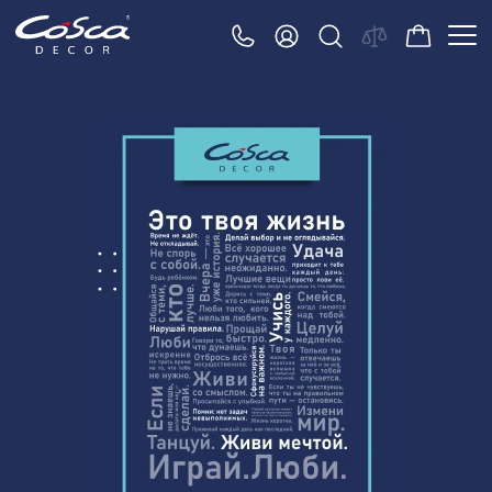
3D орнамент
Акустические панели
Декоративные балки и брус
Интерьерный МДФ
Межкомнатные арки
Натуральные покрытия
Перфорированные панели
Плинтусы
Распродажа