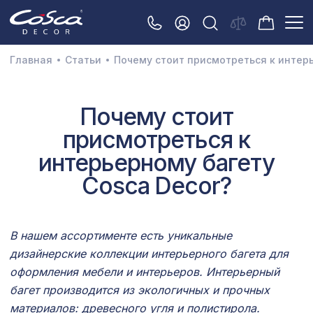
Главная
Статьи
Почему стоит присмотреться к интерь
3D орнамент
Почему стоит
Акустические панели
присмотреться к
Декоративные балки и брус
интерьерному багету
Интерьерный МДФ
Cosca Decor?
Межкомнатные арки
Натуральные покрытия
В нашем ассортименте есть уникальные
Перфорированные панели
дизайнерские коллекции интерьерного багета для
оформления мебели и интерьеров. Интерьерный
Плинтусы
багет производится из экологичных и прочных
Распродажа
материалов: древесного угля и полистирола.