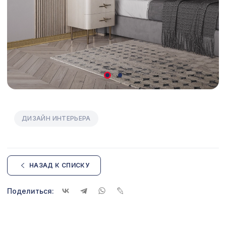
консоль классика
Велюр Беж, обои натуральные,
1300 ₽
10х0,91 м
Перфорированная панель ГОТИКА,
1629 ₽
1400х780мм, ХДФ, белая
Перфорированная панель АБАКО,
3094 ₽
2070х930мм, ХДФ, без отделки
Перфорированная панель ВЕРОНИКА,
578 ₽
ДИЗАЙН ИНТЕРЬЕРА
1030х695мм, ХДФ, бук
Натуральные обои Cosca Traditional
4226 ₽
Prints L5048, 0,91 x 5,5 м
НАЗАД К СПИСКУ
Плинтус AP28 под покраску, белый, с
792 ₽
пазом под 20 молдинг, 80x16x2400
мм, МДФ
Поделиться:
Натуральные обои Cosca Морено
1842 ₽
Банана, 0,91 x 10 м