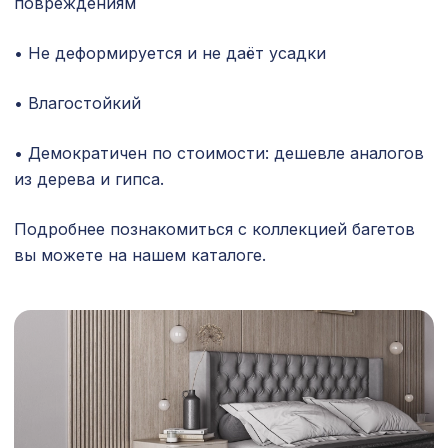
повреждениям
Плинтус PX048, 80х15, 2000мм,
718 ₽
Экополимер/11
• Не деформируется и не даёт усадки
Консоль для балки 120х120мм, дуб
481 ₽
темный
• Влагостойкий
Консоль для балки 150х120мм, дуб
538 ₽
состаренный
• Демократичен по стоимости: дешевле аналогов
из дерева и гипса.
Перфорированная панель КВАДРО
5107 ₽
11-45, 2790х1020мм, ХДФ, клён
Подробнее познакомиться с коллекцией багетов
Перфорированная панель КВАДРО
вы можете на нашем каталоге.
1131 ₽
10-20, 1200х600мм, ХДФ, ольха
Перфорированная потолочная плита
585 ₽
ЭЛЕНИКО, 595х595мм, ХДФ, бук
Натуральные обои Cosca Суматра,
1870 ₽
0,91 x 10 м
для балки 90х60мм без отделки,
127 ₽