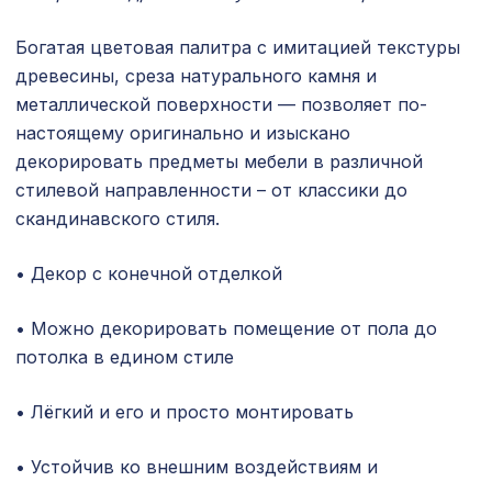
Сопутствующие товары
Богатая цветовая палитра с имитацией текстуры
древесины, среза натурального камня и
Цветной багет
металлической поверхности — позволяет по-
Экополимер
настоящему оригинально и изыскано
декорировать предметы мебели в различной
Экраны для радиаторов
стилевой направленности – от классики до
скандинавского стиля.
ПОПУЛЯРНЫЕ ТОВАРЫ
• Декор с конечной отделкой
Перфорированная потолочная плита
760 ₽
ДАМАСКО КАРЕ, 595х595мм, ХДФ,
венге
• Можно декорировать помещение от пола до
потолка в едином стиле
Экран для радиатора, FRESA, рамка
3157 ₽
1200х600мм, рисунок Цветы, дуб
серый
• Лёгкий и его и просто монтировать
Перфорированная панель ДЕДАЛО,
4612 ₽
• Устойчив ко внешним воздействиям и
2790х1020мм, ХДФ, без отделки