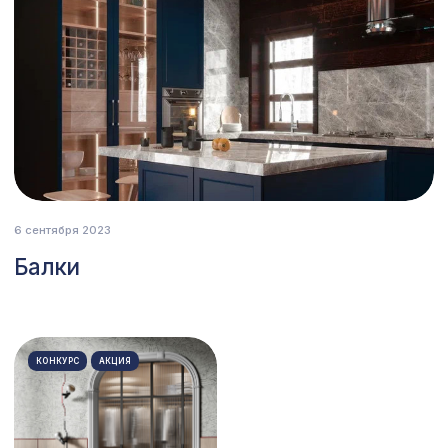
Перфорированная панель КВАДРО 11-
1110 ₽
45, 1000х680мм, ХДФ, ольха
Натуральные обои Cosca Traditional
1803 ₽
Prints L5082, 0,91 x 6,2 м
Перфорированная панель КВАДРО
1357 ₽
8-28, 1200х600мм, ХДФ, бук
Натуральные обои Cosca Мунлайт,
867 ₽
0,91 x 5,5 м
6 сентября 2023
Перфорированная панель КВАДРО
Балки
1162 ₽
11-45, 1000х680мм, ХДФ, без отделки
Перфорированная панель АБАКО,
827 ₽
1030х695мм, ХДФ, без отделки
КОНКУРС
АКЦИЯ
Натуральные обои Cosca Traditional
4763 ₽
Prints L5092, 0,91 x 6,2 м
Натуральные обои Cosca Листья
3074 ₽