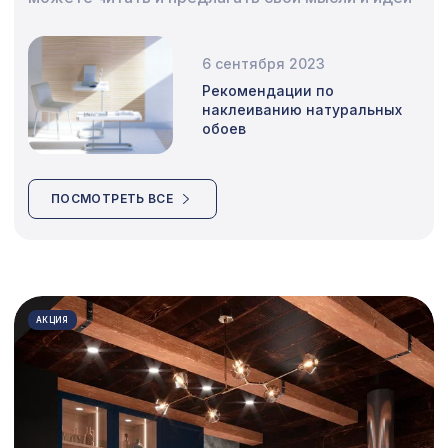
Сопутствующие товары
6 сентября 2023
Цветной багет
Рекомендации по
наклеиванию натуральных
Экополимер
обоев
Экраны для радиаторов
ПОСМОТРЕТЬ ВСЕ
ПОПУЛЯРНЫЕ ТОВАРЫ
Перфорированная панель
1110 ₽
КРИСТАЛЛ, 1000х680мм, ХДФ, клён
Экран для радиатора, МОДЕРН,
АКЦИЯ
1377 ₽
рамка 600х600мм, перфорация
ГОТИКА, дуб серый
Плинтус AP29 под покраску, белый, с
941 ₽
пазом под 20 молдинг, 102x16x2400
мм, МДФ