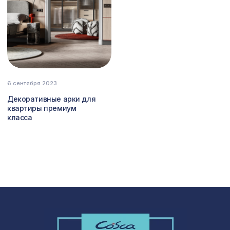
"Прима Ахумадо", 0,91 x 10 м
Перфорированная панель КВАДРО
7043 ₽
10-20, 2800х1250мм, ХДФ, ольха
Арабеско Виво, обои натуральные,
2097 ₽
10х0,91 м/6
6 сентября 2023
Перфорированная панель ДАМАСКО,
1221 ₽
1000х680мм, ХДФ, белая
Декоративные арки для
квартиры премиум
Натуральные обои Cosca Мунлайт,
класса
1932 ₽
0,91 x 10 м
Перфорированная панель ИНДИЯ,
3507 ₽
2070х930мм, ХДФ, венге
Натуральные обои Cosca Веллуто
2081 ₽
Боско, 0,91 x 5,5 м
Натуральные обои Cosca Traditional
1157 ₽
Prints L5023, 0,91 x 5,5 м