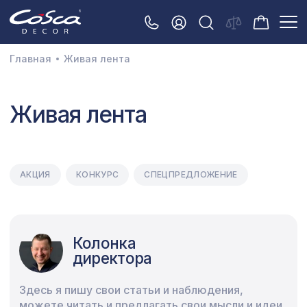
Главная
Живая лента
3D орнамент
Живая лента
Акустические панели
Декоративные балки и брус
Интерьерный МДФ
АКЦИЯ
КОНКУРС
СПЕЦПРЕДЛОЖЕНИЕ
Межкомнатные арки
Натуральные покрытия
Колонка
Перфорированные панели
директора
Плинтусы
Здесь я пишу свои статьи и наблюдения,
Распродажа
можете читать и предлагать свои мысли и идеи